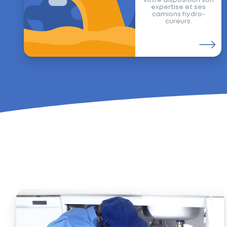
votre disposition son
expertise et ses
camions hydro-
cureurs.
Trucs