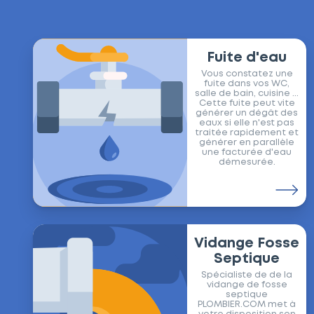
Fuite d'eau
Vous constatez une
fuite dans vos WC,
salle de bain, cuisine ...
Cette fuite peut vite
générer un dégât des
eaux si elle n'est pas
traitée rapidement et
générer en parallèle
une facturée d'eau
démesurée.
Vidange Fosse
Septique
Spécialiste de de la
vidange de fosse
septique
PLOMBIER.COM met à