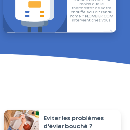
chaude du tout ? A
moins que le
thermostat de votre
chauffe eau ait rendu
l'âme ? PLOMBIER.COM
intervient chez vous.
er.com
Eviter les problèmes
d'évier bouché ?