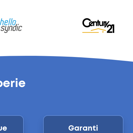
berie
ue
Garanti