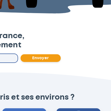
France,
ement
Envoyer
is et ses environs ?