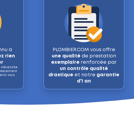
nnu à
PLOMBIER.COM vous offre
z rien
une qualité
de prestation
er
exemplaire
renforcée par
e nécessite
un contrôle qualité
mplacement
drastique
et notre
garantie
evis vous
d’1 an