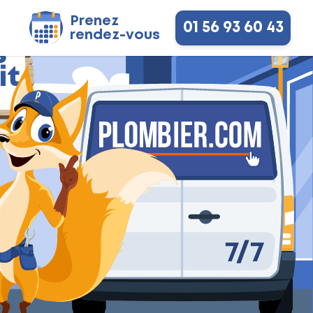
Prenez
01 56 93 60 43
rendez-vous