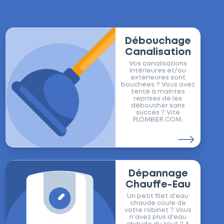
Débouchage
Canalisation
Vos canalisations
intérieures et/ou
extérieures sont
bouchées ? Vous avez
tenté à maintes
reprises de les
déboucher sans
succès ? Vite
PLOMBIER.COM.
Dépannage
Chauffe-Eau
Un petit filet d'eau
chaude coule de
votre robinet ? Vous
n'avez plus d'eau