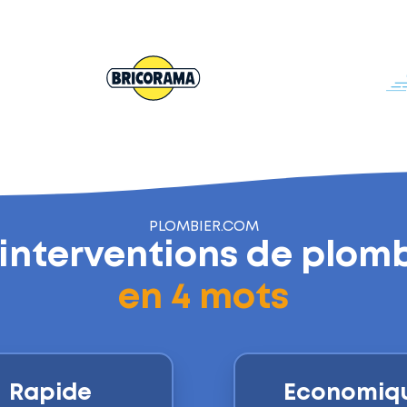
PLOMBIER.COM
interventions de plom
en
4
mots
Rapide
Economiq