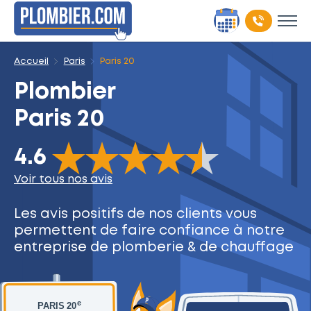
Accueil
Paris
Paris 20
Plombier
Paris 20
The rating of this product is
4.6
out of 5
4.6
Voir tous nos avis
Les avis positifs de nos clients
vous
permettent de faire
confiance à notre
entreprise
de plomberie & de chauffage
e
PARIS 20