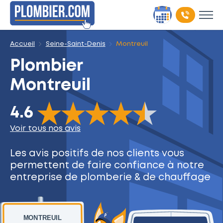
Accueil
Seine-Saint-Denis
Montreuil
Plombier
Montreuil
The rating of this product is
4.6
out of 5
4.6
Voir tous nos avis
Les avis positifs de nos clients
vous
permettent de faire
confiance à notre
entreprise
de plomberie & de chauffage
MONTREUIL