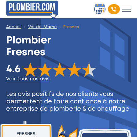
Accueil
Val-de-Marne
Fresnes
Plombier
Fresnes
The rating of this product is
4.6
out of 5
4.6
Voir tous nos avis
Les avis positifs de nos clients
vous
permettent de faire
confiance à notre
entreprise
de plomberie & de chauffage
FRESNES