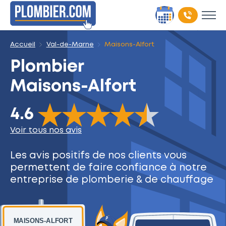
Accueil
Val-de-Marne
Maisons-Alfort
Plombier
Maisons-Alfort
The rating of this product is
4.6
out of 5
4.6
Voir tous nos avis
Les avis positifs de nos clients
vous
permettent de faire
confiance à notre
entreprise
de plomberie & de chauffage
MAISONS-ALFORT