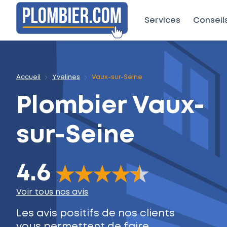
Services
Conseil
Accueil
Yvelines
Vaux-sur-Seine
Plombier
Vaux-
sur-Seine
4.6
The rating of this product is
4.6
out of 5
Voir tous nos avis
Les avis positifs de nos clients
vous permettent de faire