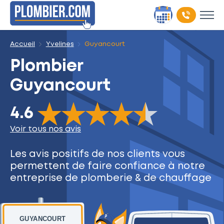
Accueil
Yvelines
Guyancourt
Plombier
Guyancourt
The rating of this product is
4.6
out of 5
4.6
Voir tous nos avis
Les avis positifs de nos clients
vous
permettent de faire
confiance à notre
entreprise
de plomberie & de chauffage
GUYANCOURT