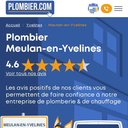
Accueil
Yvelines
Meulan-en-Yvelines
Plombier
Meulan-en-Yvelines
The rating of this product is
4.6
out of 5
4.6
Voir tous nos avis
Les avis positifs de nos clients
vous
permettent de faire
confiance à notre
entreprise
de plomberie & de chauffage
MEULAN-EN-YVELINES