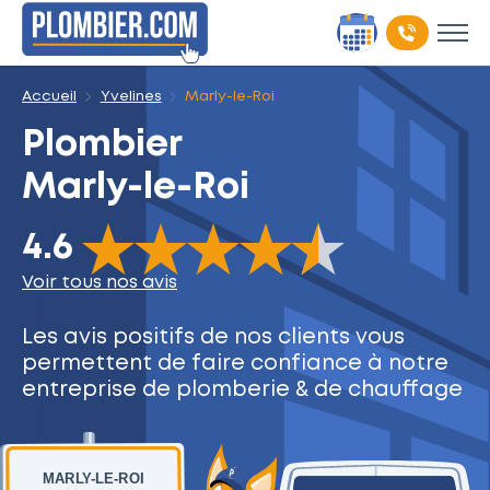
Accueil
Yvelines
Marly-le-Roi
Plombier
Marly-le-Roi
The rating of this product is
4.6
out of 5
4.6
Voir tous nos avis
Les avis positifs de nos clients
vous
permettent de faire
confiance à notre
entreprise
de plomberie & de chauffage
MARLY-LE-ROI