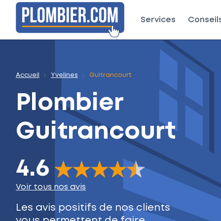
Services
Conseil
Accueil
Yvelines
Guitrancourt
Plombier
Guitrancourt
4.6
The rating of this product is
4.6
out of 5
Voir tous nos avis
Les avis positifs de nos clients
vous permettent de faire