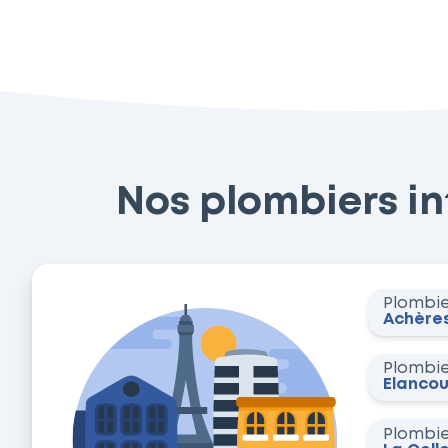
Nos plombiers int
Plombi
Achère
Plombi
Élancou
Plombi