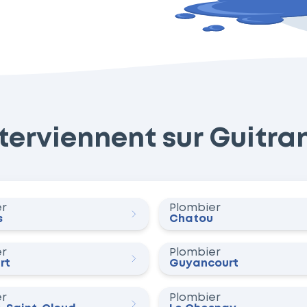
erviennent sur Guitran
er
Plombier
s
Chatou
er
Plombier
rt
Guyancourt
er
Plombier