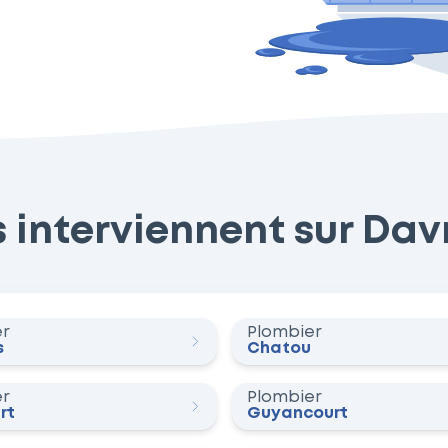
interviennent sur Davr
er
Plombier
s
Chatou
er
Plombier
rt
Guyancourt