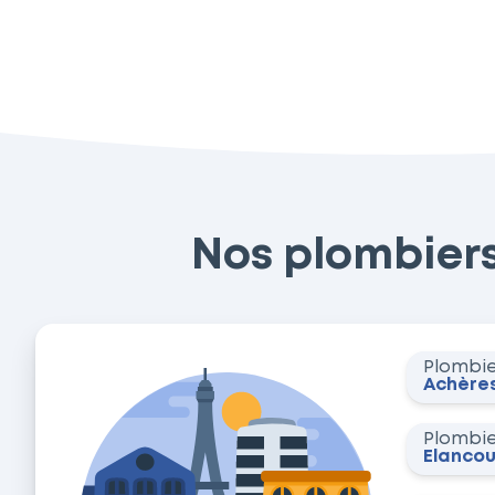
Nos plombiers 
Plombi
Achère
Plombi
Élancou