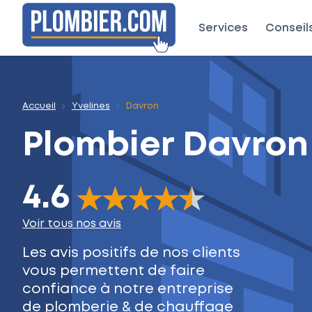
Services
Conseil
Accueil
Yvelines
Davron
Plombier
Davron
4.6
The rating of this product is
4.6
out of 5
Voir tous nos avis
Les avis positifs de nos clients
vous permettent de faire
confiance à notre entreprise
de plomberie & de chauffage