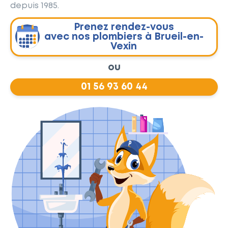
depuis 1985.
Prenez rendez-vous
avec nos plombiers à Brueil-en-
Vexin
ou
01 56 93 60 44