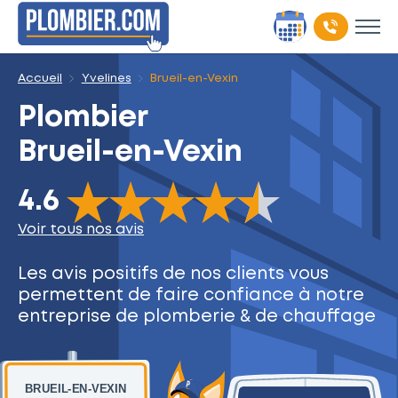
Accueil
Yvelines
Brueil-en-Vexin
Plombier
Brueil-en-Vexin
The rating of this product is
4.6
out of 5
4.6
Voir tous nos avis
Les avis positifs de nos clients
vous
permettent de faire
confiance à notre
entreprise
de plomberie & de chauffage
BRUEIL-EN-VEXIN