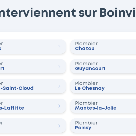
terviennent sur Boinvill
er
Plombier
s
Chatou
er
Plombier
rt
Guyancourt
er
Plombier
e-Saint-Cloud
Le Chesnay
er
Plombier
-Laffitte
Mantes-la-Jolie
er
Plombier
Poissy