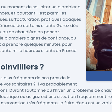
és au moment de solliciter un plombier à
nces, et pourtant il est parmi les
ques, surfacturation, pratiques opaques
méfiance de certains clients. Gérez dès
, ou de chaudière en panne :
de plombiers dignes de confiance, au
ez à prendre quelques minutes pour
quante mille heureux clients en France.
invilliers ?
s plus fréquents de nos pros de la
 vos sanitaires ? Il va probablement
ons. Durant l'automne ou l'hiver, un problème de chauf
électrique ou au gaz est une situation fréquemment r
Intervention très fréquente, la fuite d'eau est un vrai 