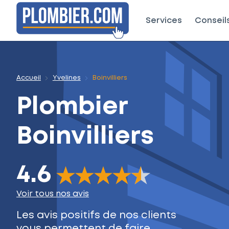
Services
Conseil
Accueil
Yvelines
Boinvilliers
Plombier
Boinvilliers
4.6
The rating of this product is
4.6
out of 5
Voir tous nos avis
Les avis positifs de nos clients
vous permettent de faire