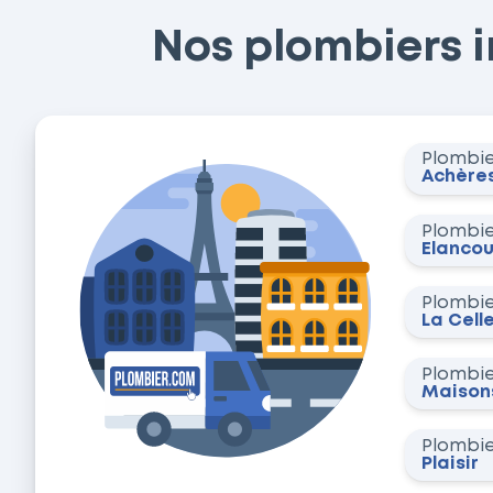
Nos plombiers in
Plombi
Achère
Plombi
Élancou
Plombi
La Cell
Plombi
Maisons
Plombi
Plaisir