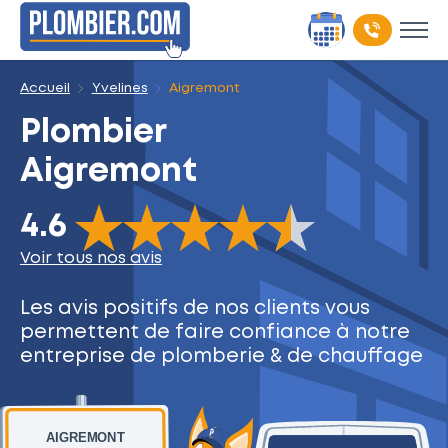
Accueil
Yvelines
Aigremont
Plombier
Aigremont
The rating of this product is
4.6
out of 5
4.6
Voir tous nos avis
Les avis positifs de nos clients
vous
permettent de faire
confiance à notre
entreprise
de plomberie & de chauffage
AIGREMONT