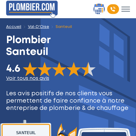
Accueil
Val-D'Oise
Santeuil
Plombier
Santeuil
The rating of this product is
4.6
out of 5
4.6
Voir tous nos avis
Les avis positifs de nos clients
vous
permettent de faire
confiance à notre
entreprise
de plomberie & de chauffage
SANTEUIL