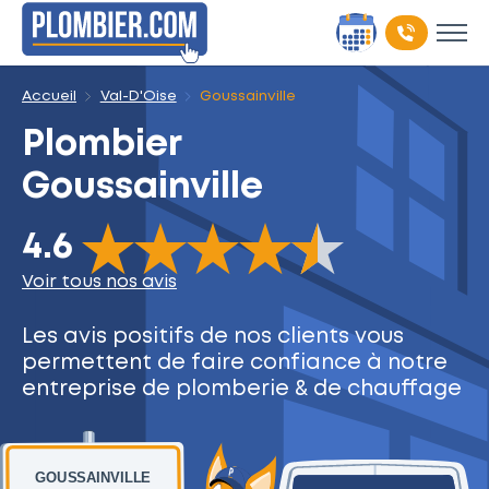
Accueil
Val-D'Oise
Goussainville
Plombier
Goussainville
The rating of this product is
4.6
out of 5
4.6
Voir tous nos avis
Les avis positifs de nos clients
vous
permettent de faire
confiance à notre
entreprise
de plomberie & de chauffage
GOUSSAINVILLE