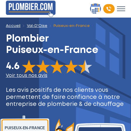
Accueil
Val-D'Oise
Puiseux-en-France
Plombier
Puiseux-en-France
The rating of this product is
4.6
out of 5
4.6
Voir tous nos avis
Les avis positifs de nos clients
vous
permettent de faire
confiance à notre
entreprise
de plomberie & de chauffage
PUISEUX-EN-FRANCE