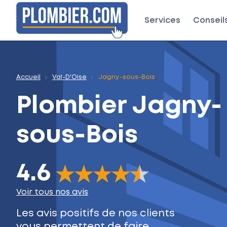
Services
Conseil
Accueil
Val-D'Oise
Jagny-sous-Bois
Plombier
Jagny-
sous-Bois
4.6
The rating of this product is
4.6
out of 5
Voir tous nos avis
Les avis positifs de nos clients
vous permettent de faire