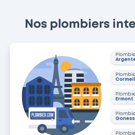
Nos plombiers inte
Plombi
Argente
Plombi
Cormeil
Plombi
Ermont
Plombi
Goness
Plombi