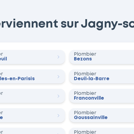
rviennent sur Jagny-sou
er
Plombier
uil
Bezons
er
Plombier
les-en-Parisis
Deuil-la-Barre
er
Plombier
Franconville
er
Plombier
e
Goussainville
er
Plombier