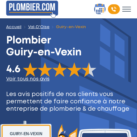
Accueil
Val-D'Oise
Guiry-en-Vexin
Plombier
Guiry-en-Vexin
The rating of this product is
4.6
out of 5
4.6
Voir tous nos avis
Les avis positifs de nos clients
vous
permettent de faire
confiance à notre
entreprise
de plomberie & de chauffage
GUIRY-EN-VEXIN