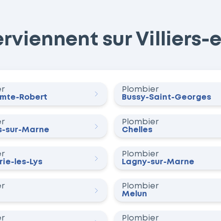
viennent sur Villiers-e
er
Plombier
omte-Robert
Bussy-Saint-Georges
er
Plombier
-sur-Marne
Chelles
er
Plombier
ie-les-Lys
Lagny-sur-Marne
er
Plombier
Melun
er
Plombier