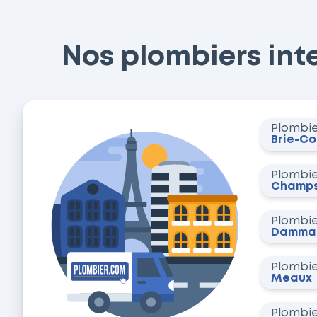
Nos plombiers inter
Plombi
Brie-C
Plombi
Champs
Plombi
Dammar
Plombi
Meaux
Plombi