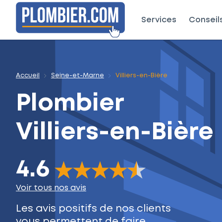
Services
Conseil
Accueil
Seine-et-Marne
Villiers-en-Bière
Plombier
Villiers-en-Bière
4.6
The rating of this product is
4.6
out of 5
Voir tous nos avis
Les avis positifs de nos clients
vous permettent de faire