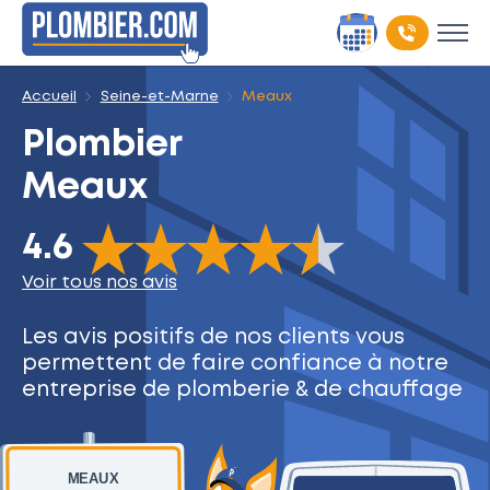
Accueil
Seine-et-Marne
Meaux
Plombier
Meaux
The rating of this product is
4.6
out of 5
4.6
Voir tous nos avis
Les avis positifs de nos clients
vous
permettent de faire
confiance à notre
entreprise
de plomberie & de chauffage
MEAUX