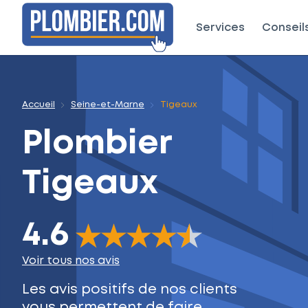
Services
Conseil
Accueil
Seine-et-Marne
Tigeaux
Plombier
Tigeaux
4.6
The rating of this product is
4.6
out of 5
Voir tous nos avis
Les avis positifs de nos clients
vous permettent de faire