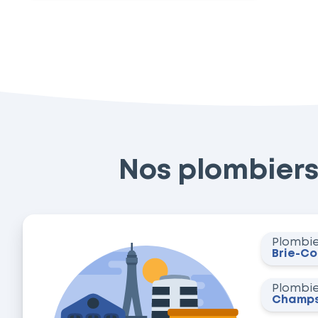
Nos plombiers 
Plombi
Brie-C
Plombi
Champs