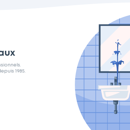
eaux
sionnels.
epuis 1985.