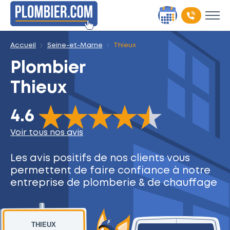
Accueil
Seine-et-Marne
Thieux
Plombier
Thieux
The rating of this product is
4.6
out of 5
4.6
Voir tous nos avis
Les avis positifs de nos clients
vous
permettent de faire
confiance à notre
entreprise
de plomberie & de chauffage
THIEUX