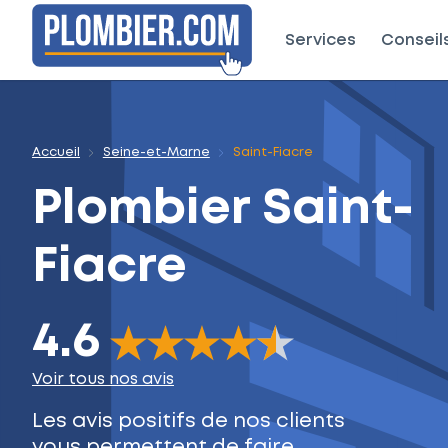
Services
Conseil
Accueil
Seine-et-Marne
Saint-Fiacre
Plombier
Saint-
Fiacre
4.6
The rating of this product is
4.6
out of 5
Voir tous nos avis
Les avis positifs de nos clients
vous permettent de faire