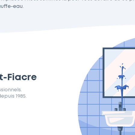
uffe-eau.
t-Fiacre
sionnels.
epuis 1985.