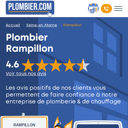
Accueil
Seine-et-Marne
Rampillon
Plombier
Rampillon
The rating of this product is
4.6
out of 5
4.6
Voir tous nos avis
Les avis positifs de nos clients
vous
permettent de faire
confiance à notre
entreprise
de plomberie & de chauffage
RAMPILLON