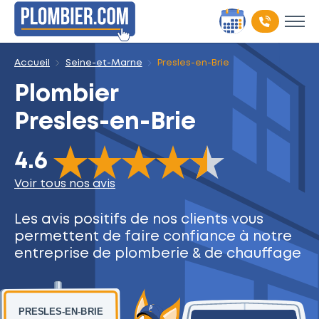
Accueil
Seine-et-Marne
Presles-en-Brie
Plombier
Presles-en-Brie
The rating of this product is
4.6
out of 5
4.6
Voir tous nos avis
Les avis positifs de nos clients
vous
permettent de faire
confiance à notre
entreprise
de plomberie & de chauffage
PRESLES-EN-BRIE