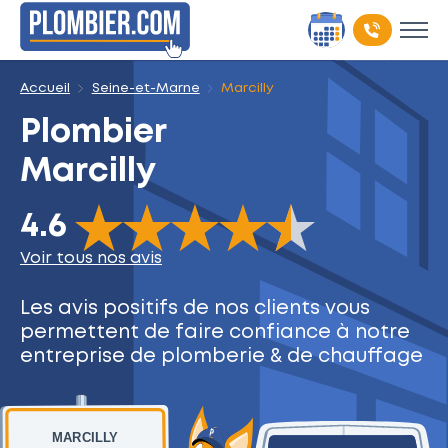
Accueil
Seine-et-Marne
Marcilly
Plombier
Marcilly
The rating of this product is
4.6
out of 5
4.6
Voir tous nos avis
Les avis positifs de nos clients
vous
permettent de faire
confiance à notre
entreprise
de plomberie & de chauffage
MARCILLY