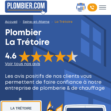
Accueil
Seine-et-Marne
La Trétoire
Plombier
La Trétoire
The rating of this product is
4.6
out of 5
4.6
Voir tous nos avis
Les avis positifs de nos clients
vous
permettent de faire
confiance à notre
entreprise
de plomberie & de chauffage
LA TRÉTOIRE