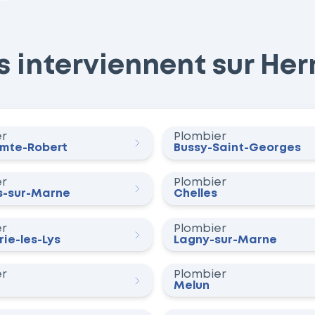
 interviennent sur Herm
er
Plombier
omte-Robert
Bussy-Saint-Georges
er
Plombier
-sur-Marne
Chelles
er
Plombier
ie-les-Lys
Lagny-sur-Marne
er
Plombier
Melun