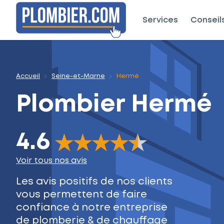
Services
Conseil
Accueil
Seine-et-Marne
Hermé
Plombier
Hermé
4.6
The rating of this product is
4.6
out of 5
Voir tous nos avis
Les avis positifs de nos clients
vous permettent de faire
confiance à notre entreprise
de plomberie & de chauffage