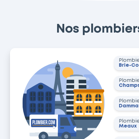
Nos plombiers
Plombi
Brie-C
Plombi
Champs
Plombi
Dammar
Plombi
Meaux