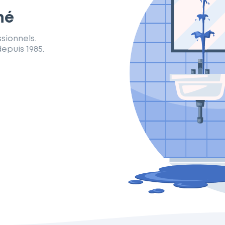
mé
sionnels.
epuis 1985.