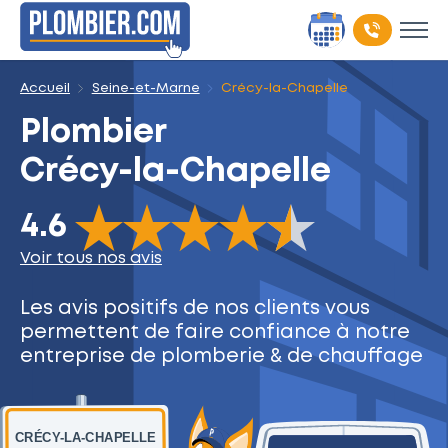
Accueil
Seine-et-Marne
Crécy-la-Chapelle
Plombier
Crécy-la-Chapelle
The rating of this product is
4.6
out of 5
4.6
Voir tous nos avis
Les avis positifs de nos clients
vous
permettent de faire
confiance à notre
entreprise
de plomberie & de chauffage
CRÉCY-LA-CHAPELLE