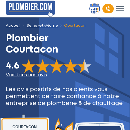
Accueil
Seine-et-Marne
Courtacon
Plombier
Courtacon
The rating of this product is
4.6
out of 5
4.6
Voir tous nos avis
Les avis positifs de nos clients
vous
permettent de faire
confiance à notre
entreprise
de plomberie & de chauffage
COURTACON