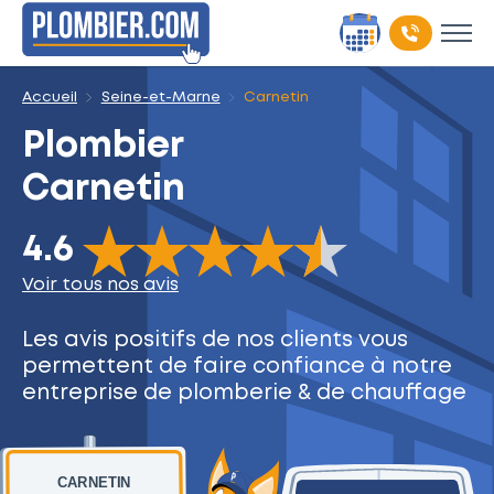
Accueil
Seine-et-Marne
Carnetin
Plombier
Carnetin
The rating of this product is
4.6
out of 5
4.6
Voir tous nos avis
Les avis positifs de nos clients
vous
permettent de faire
confiance à notre
entreprise
de plomberie & de chauffage
CARNETIN