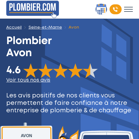
Accueil
Seine-et-Marne
Avon
Plombier
Avon
The rating of this product is
4.6
out of 5
4.6
Voir tous nos avis
Les avis positifs de nos clients
vous
permettent de faire
confiance à notre
entreprise
de plomberie & de chauffage
AVON