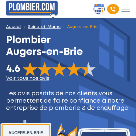
Accueil
Seine-et-Marne
Augers-en-Brie
Plombier
Augers-en-Brie
The rating of this product is
4.6
out of 5
4.6
Voir tous nos avis
Les avis positifs de nos clients
vous
permettent de faire
confiance à notre
entreprise
de plomberie & de chauffage
AUGERS-EN-BRIE