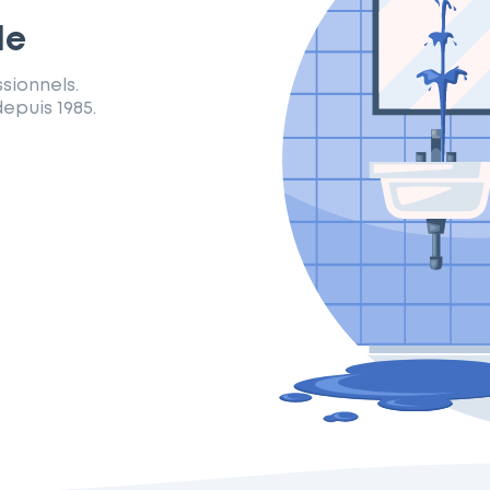
le
sionnels.
epuis 1985.