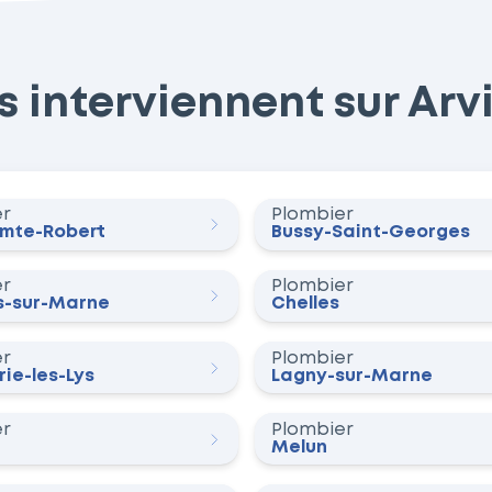
interviennent sur Arvil
er
Plombier
omte-Robert
Bussy-Saint-Georges
er
Plombier
-sur-Marne
Chelles
er
Plombier
ie-les-Lys
Lagny-sur-Marne
er
Plombier
Melun