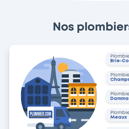
Nos plombiers 
Plombi
Brie-C
Plombi
Champs
Plombi
Dammar
Plombi
Meaux