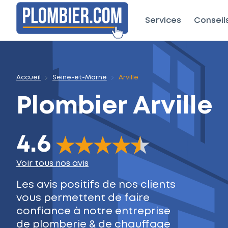
Services
Conseil
Accueil
Seine-et-Marne
Arville
Plombier
Arville
4.6
The rating of this product is
4.6
out of 5
Voir tous nos avis
Les avis positifs de nos clients
vous permettent de faire
confiance à notre entreprise
de plomberie & de chauffage