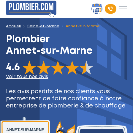
Accueil
Seine-et-Marne
Annet-sur-Marne
Plombier
Annet-sur-Marne
The rating of this product is
4.6
out of 5
4.6
Voir tous nos avis
Les avis positifs de nos clients
vous
permettent de faire
confiance à notre
entreprise
de plomberie & de chauffage
ANNET-SUR-MARNE