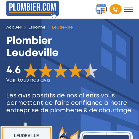
Accueil
Essonne
Leudeville
Plombier
Leudeville
The rating of this product is
4.6
out of 5
4.6
Voir tous nos avis
Les avis positifs de nos clients
vous
permettent de faire
confiance à notre
entreprise
de plomberie & de chauffage
LEUDEVILLE