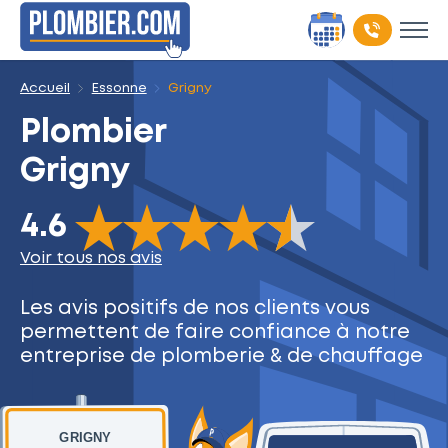
Accueil
Essonne
Grigny
Plombier
Grigny
The rating of this product is
4.6
out of 5
4.6
Voir tous nos avis
Les avis positifs de nos clients
vous
permettent de faire
confiance à notre
entreprise
de plomberie & de chauffage
GRIGNY