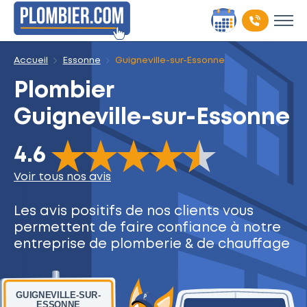
Accueil
Essonne
Guigneville-sur-Essonne
Plombier
Guigneville-sur-Essonne
The rating of this product is
4.6
out of 5
4.6
Voir tous nos avis
Les avis positifs de nos clients
vous
permettent de faire
confiance à notre
entreprise
de plomberie & de chauffage
GUIGNEVILLE-SUR-
ESSONNE