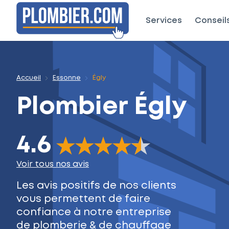
Services
Conseil
Accueil
Essonne
Égly
Plombier
Égly
4.6
The rating of this product is
4.6
out of 5
Voir tous nos avis
Les avis positifs de nos clients
vous permettent de faire
confiance à notre entreprise
de plomberie & de chauffage