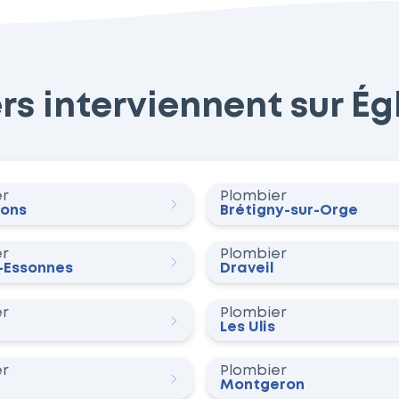
s interviennent sur Égly
er
Plombier
Mons
Brétigny-sur-Orge
er
Plombier
-Essonnes
Draveil
er
Plombier
Les Ulis
er
Plombier
Montgeron