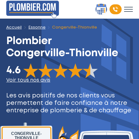
Accueil
Essonne
Congerville-Thionville
Plombier
Congerville-Thionville
The rating of this product is
4.6
out of 5
4.6
Voir tous nos avis
Les avis positifs de nos clients
vous
permettent de faire
confiance à notre
entreprise
de plomberie & de chauffage
CONGERVILLE-
THIONVILLE