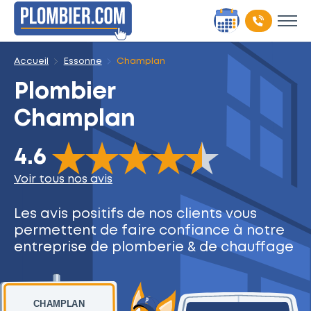
Accueil
Essonne
Champlan
Plombier
Champlan
The rating of this product is
4.6
out of 5
4.6
Voir tous nos avis
Les avis positifs de nos clients
vous
permettent de faire
confiance à notre
entreprise
de plomberie & de chauffage
CHAMPLAN