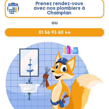
Prenez rendez-vous
avec nos plombiers à
Champlan
ou
01 56 93 60 44