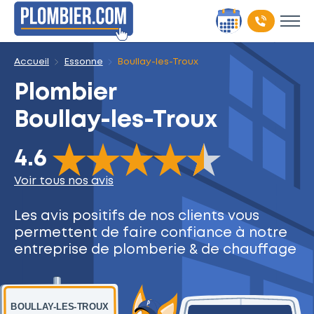
Accueil
Essonne
Boullay-les-Troux
Plombier
Boullay-les-Troux
The rating of this product is
4.6
out of 5
4.6
Voir tous nos avis
Les avis positifs de nos clients
vous
permettent de faire
confiance à notre
entreprise
de plomberie & de chauffage
BOULLAY-LES-TROUX