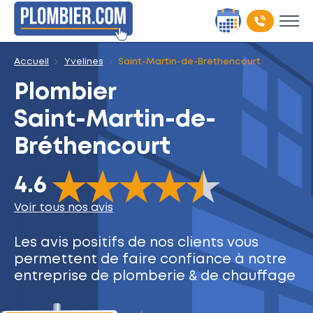
Accueil
Yvelines
Saint-Martin-de-Bréthencourt
Plombier
Saint-Martin-de-
Bréthencourt
The rating of this product is
4.6
out of 5
4.6
Voir tous nos avis
Les avis positifs de nos clients
vous
permettent de faire
confiance à notre
entreprise
de plomberie & de chauffage