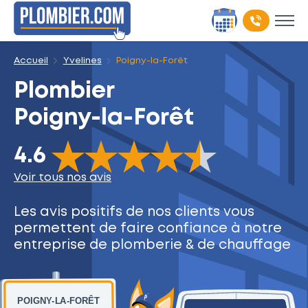
Accueil
Yvelines
Poigny-la-Forêt
Plombier
Poigny-la-Forêt
The rating of this product is
4.6
out of 5
4.6
Voir tous nos avis
Les avis positifs de nos clients
vous
permettent de faire
confiance à notre
entreprise
de plomberie & de chauffage
POIGNY-LA-FORÊT