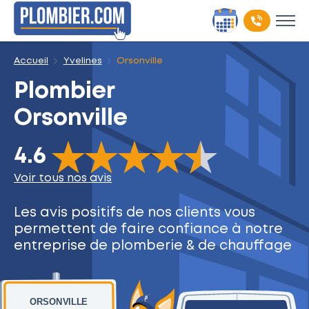
Accueil
Yvelines
Orsonville
Plombier
Orsonville
The rating of this product is
4.6
out of 5
4.6
Voir tous nos avis
Les avis positifs de nos clients
vous
permettent de faire
confiance à notre
entreprise
de plomberie & de chauffage
ORSONVILLE