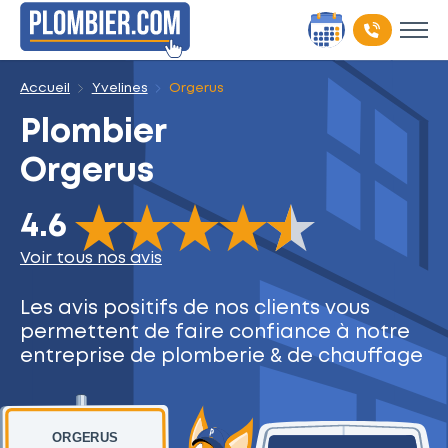
Accueil
Yvelines
Orgerus
Plombier
Orgerus
The rating of this product is
4.6
out of 5
4.6
Voir tous nos avis
Les avis positifs de nos clients
vous
permettent de faire
confiance à notre
entreprise
de plomberie & de chauffage
ORGERUS