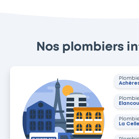
Nos plombiers int
Plombi
Achère
Plombi
Élancou
Plombi
La Cell