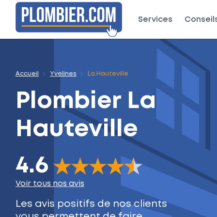
Services
Conseil
Accueil
Yvelines
La Hauteville
Plombier
La
Hauteville
4.6
The rating of this product is
4.6
out of 5
Voir tous nos avis
Les avis positifs de nos clients
vous permettent de faire