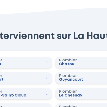
erviennent sur La Haute
er
Plombier
s
Chatou
er
Plombier
rt
Guyancourt
er
Plombier
e-Saint-Cloud
Le Chesnay