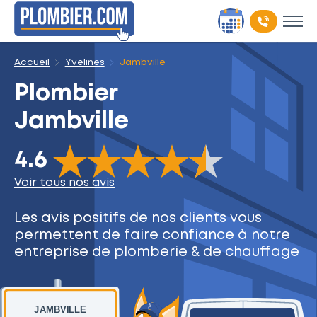
Accueil
Yvelines
Jambville
Plombier
Jambville
The rating of this product is
4.6
out of 5
4.6
Voir tous nos avis
Les avis positifs de nos clients
vous
permettent de faire
confiance à notre
entreprise
de plomberie & de chauffage
JAMBVILLE