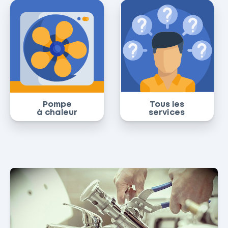
Pompe
Tous les
à chaleur
services