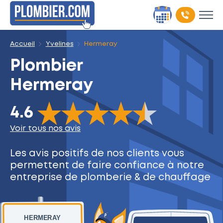
Accueil
Yvelines
Hermeray
Plombier
Hermeray
The rating of this product is
4.6
out of 5
4.6
Voir tous nos avis
Les avis positifs de nos clients
vous
permettent de faire
confiance à notre
entreprise
de plomberie & de chauffage
HERMERAY